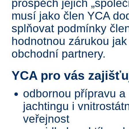
prospěch jejich „společ
musí jako člen YCA dod
splňovat podmínky člens
hodnotnou zárukou jak p
obchodní partnery.
YCA pro vás zajišťu
odbornou přípravu a
jachtingu i vnitrostát
veřejnost